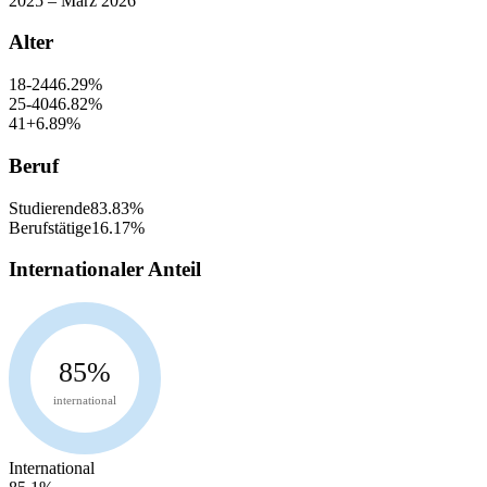
2025 – März 2026
Alter
18-24
46.29
%
25-40
46.82
%
41+
6.89
%
Beruf
Studierende
83.83
%
Berufstätige
16.17
%
Internationaler Anteil
85
%
international
International