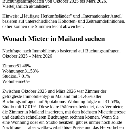
Buchungsanfragedaten von Oktober 2025 bis März 2026.
Vierteljährlich aktualisiert.
Hinweis: „Häufigste Herkunftsländer" und „Internationaler Anteil"
basieren auf unterschiedlichen Kohorten- und Zeitraumdefinitionen,
daher können die Summen leicht abweichen.
Wonach Mieter in Mailand suchen
Nachfrage nach Immobilientyp basierend auf Buchungsanfragen,
Oktober 2025 – März 2026
Zimmer
51.46
%
Wohnungen
31.53
%
Studios
17.01
%
Wohnheime
0
%
Zwischen Oktober 2025 und März 2026 war Zimmer der
gefragteste Immobilientyp in Mailand mit 51.46% aller
Buchungsanfragen auf Spotahome. Wohnung folgte mit 31.53%,
Studio mit 17.01%. Diese klare Präferenz bedeutet, dass Vermieter,
die Zimmer in Mailand inserieren, mit dem höchsten Mieterinteresse
und deutlich schnelleren Buchungen rechnen können. Wenn Sie
eine Wohnung oder ein Studio besitzen, gibt es immer noch solide
Nachfrage — aber wettbewerbsfähige Preise und das Hervorheben