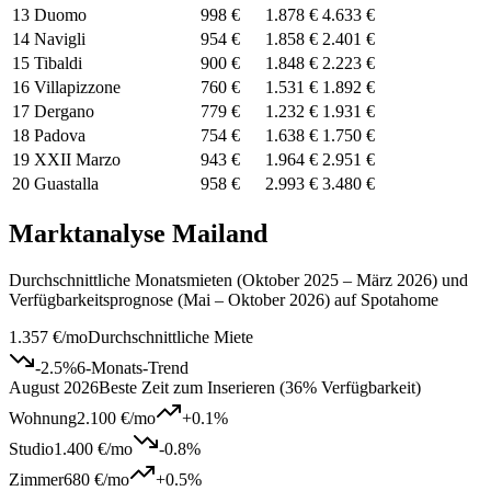
13
Duomo
998 €
1.878 €
4.633 €
14
Navigli
954 €
1.858 €
2.401 €
15
Tibaldi
900 €
1.848 €
2.223 €
16
Villapizzone
760 €
1.531 €
1.892 €
17
Dergano
779 €
1.232 €
1.931 €
18
Padova
754 €
1.638 €
1.750 €
19
XXII Marzo
943 €
1.964 €
2.951 €
20
Guastalla
958 €
2.993 €
3.480 €
Marktanalyse Mailand
Durchschnittliche Monatsmieten (Oktober 2025 – März 2026) und
Verfügbarkeitsprognose (Mai – Oktober 2026) auf Spotahome
1.357 €
/mo
Durchschnittliche Miete
-2.5
%
6-Monats-Trend
August 2026
Beste Zeit zum Inserieren (36% Verfügbarkeit)
Wohnung
2.100 €
/mo
+
0.1
%
Studio
1.400 €
/mo
-0.8
%
Zimmer
680 €
/mo
+
0.5
%