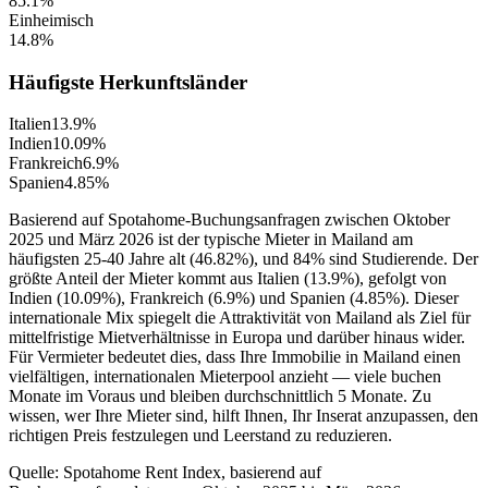
85.1
%
Einheimisch
14.8
%
Häufigste Herkunftsländer
Italien
13.9
%
Indien
10.09
%
Frankreich
6.9
%
Spanien
4.85
%
Basierend auf Spotahome-Buchungsanfragen zwischen Oktober
2025 und März 2026 ist der typische Mieter in Mailand am
häufigsten 25-40 Jahre alt (46.82%), und 84% sind Studierende. Der
größte Anteil der Mieter kommt aus Italien (13.9%), gefolgt von
Indien (10.09%), Frankreich (6.9%) und Spanien (4.85%). Dieser
internationale Mix spiegelt die Attraktivität von Mailand als Ziel für
mittelfristige Mietverhältnisse in Europa und darüber hinaus wider.
Für Vermieter bedeutet dies, dass Ihre Immobilie in Mailand einen
vielfältigen, internationalen Mieterpool anzieht — viele buchen
Monate im Voraus und bleiben durchschnittlich 5 Monate. Zu
wissen, wer Ihre Mieter sind, hilft Ihnen, Ihr Inserat anzupassen, den
richtigen Preis festzulegen und Leerstand zu reduzieren.
Quelle: Spotahome Rent Index, basierend auf