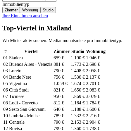
Immobilientyp
Zimmer
Wohnung
Studio
Ihre Einnahmen ansehen
Top-Viertel in Mailand
Wo Mieter aktiv suchen. Medianmonatsmiete pro Immobilientyp.
#
Viertel
Zimmer
Studio
Wohnung
01
Stadera
659 €
1.190 €
1.946 €
02
Buenos Aires - Venezia
881 €
1.773 €
2.698 €
03
Loreto
790 €
1.408 €
2.058 €
04
Bande Nere
756 €
1.530 €
2.137 €
05
Vigentina
1.059 €
1.674 €
2.701 €
06
Città Studi
821 €
1.650 €
2.083 €
07
Ticinese
950 €
1.869 €
3.079 €
08
Lodi - Corvetto
812 €
1.164 €
1.784 €
09
Sesto San Giovanni
640 €
1.188 €
1.600 €
10
Umbria - Molise
789 €
1.332 €
2.216 €
11
Centrale
790 €
2.153 €
2.904 €
12
Bovisa
799 €
1.360 €
1.738 €