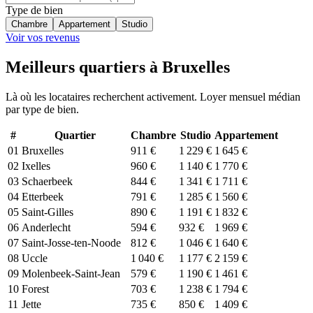
Type de bien
Chambre
Appartement
Studio
Voir vos revenus
Meilleurs quartiers à Bruxelles
Là où les locataires recherchent activement. Loyer mensuel médian
par type de bien.
#
Quartier
Chambre
Studio
Appartement
01
Bruxelles
911 €
1 229 €
1 645 €
02
Ixelles
960 €
1 140 €
1 770 €
03
Schaerbeek
844 €
1 341 €
1 711 €
04
Etterbeek
791 €
1 285 €
1 560 €
05
Saint-Gilles
890 €
1 191 €
1 832 €
06
Anderlecht
594 €
932 €
1 969 €
07
Saint-Josse-ten-Noode
812 €
1 046 €
1 640 €
08
Uccle
1 040 €
1 177 €
2 159 €
09
Molenbeek-Saint-Jean
579 €
1 190 €
1 461 €
10
Forest
703 €
1 238 €
1 794 €
11
Jette
735 €
850 €
1 409 €