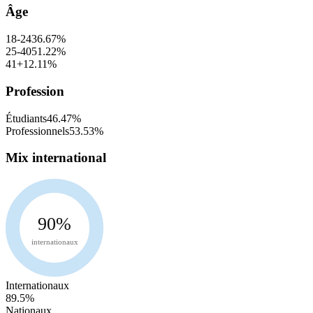
Âge
18-24
36.67
%
25-40
51.22
%
41+
12.11
%
Profession
Étudiants
46.47
%
Professionnels
53.53
%
Mix international
90
%
internationaux
Internationaux
89.5
%
Nationaux