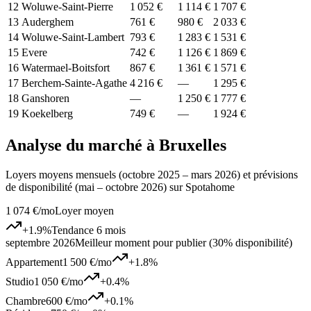
12
Woluwe-Saint-Pierre
1 052 €
1 114 €
1 707 €
13
Auderghem
761 €
980 €
2 033 €
14
Woluwe-Saint-Lambert
793 €
1 283 €
1 531 €
15
Evere
742 €
1 126 €
1 869 €
16
Watermael-Boitsfort
867 €
1 361 €
1 571 €
17
Berchem-Sainte-Agathe
4 216 €
—
1 295 €
18
Ganshoren
—
1 250 €
1 777 €
19
Koekelberg
749 €
—
1 924 €
Analyse du marché à Bruxelles
Loyers moyens mensuels (octobre 2025 – mars 2026) et prévisions
de disponibilité (mai – octobre 2026) sur Spotahome
1 074 €
/mo
Loyer moyen
+
1.9
%
Tendance 6 mois
septembre 2026
Meilleur moment pour publier (30% disponibilité)
Appartement
1 500 €
/mo
+
1.8
%
Studio
1 050 €
/mo
+
0.4
%
Chambre
600 €
/mo
+
0.1
%