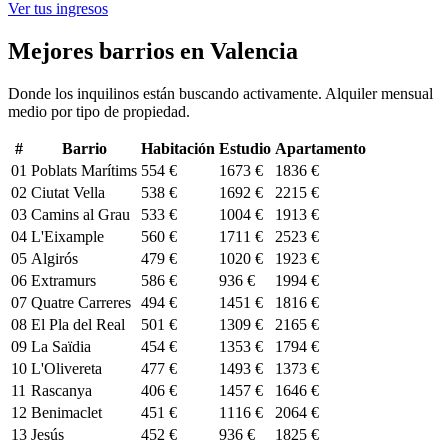
Ver tus ingresos
Mejores barrios en Valencia
Donde los inquilinos están buscando activamente. Alquiler mensual
medio por tipo de propiedad.
#
Barrio
Habitación
Estudio
Apartamento
01
Poblats Marítims
554 €
1673 €
1836 €
02
Ciutat Vella
538 €
1692 €
2215 €
03
Camins al Grau
533 €
1004 €
1913 €
04
L'Eixample
560 €
1711 €
2523 €
05
Algirós
479 €
1020 €
1923 €
06
Extramurs
586 €
936 €
1994 €
07
Quatre Carreres
494 €
1451 €
1816 €
08
El Pla del Real
501 €
1309 €
2165 €
09
La Saïdia
454 €
1353 €
1794 €
10
L'Olivereta
477 €
1493 €
1373 €
11
Rascanya
406 €
1457 €
1646 €
12
Benimaclet
451 €
1116 €
2064 €
13
Jesús
452 €
936 €
1825 €