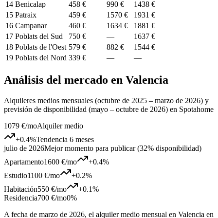
14
Benicalap
458 €
990 €
1438 €
15
Patraix
459 €
1570 €
1931 €
16
Campanar
460 €
1634 €
1881 €
17
Poblats del Sud
750 €
—
1637 €
18
Poblats de l'Oest
579 €
882 €
1544 €
19
Poblats del Nord
339 €
—
—
Análisis del mercado en Valencia
Alquileres medios mensuales (octubre de 2025 – marzo de 2026) y
previsión de disponibilidad (mayo – octubre de 2026) en Spotahome
1079 €
/mo
Alquiler medio
+
0.4
%
Tendencia 6 meses
julio de 2026
Mejor momento para publicar (32% disponibilidad)
Apartamento
1600 €
/mo
+
0.4
%
Estudio
1100 €
/mo
+
0.2
%
Habitación
550 €
/mo
+
0.1
%
Residencia
700 €
/mo
0%
A fecha de marzo de 2026, el alquiler medio mensual en Valencia en