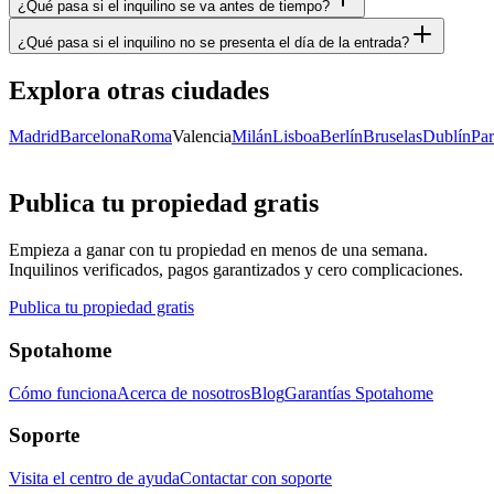
¿Qué pasa si el inquilino se va antes de tiempo?
¿Qué pasa si el inquilino no se presenta el día de la entrada?
Explora otras ciudades
Madrid
Barcelona
Roma
Valencia
Milán
Lisboa
Berlín
Bruselas
Dublín
Par
Publica tu propiedad gratis
Empieza a ganar con tu propiedad en menos de una semana.
Inquilinos verificados, pagos garantizados y cero complicaciones.
Publica tu propiedad gratis
Spotahome
Cómo funciona
Acerca de nosotros
Blog
Garantías Spotahome
Soporte
Visita el centro de ayuda
Contactar con soporte