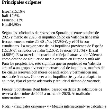
Principales orígenes
España
15.16
%
Italia
12.6
%
Francia
8.13
%
Brasil
4.98
%
Según las solicitudes de reserva en Spotahome entre octubre de
2025 y marzo de 2026, el inquilino típico en Valencia tiene más
frecuentemente entre 25-40 años (47.93%), y el 61% son
estudiantes. La mayor parte de los inquilinos provienen de España
(15.16%), seguidos de Italia (12.6%), Francia (8.13%) y Brasil
(4.98%). Esta mezcla internacional refleja el atractivo de Valencia
como destino de alquiler de media estancia en Europa y más allá.
Para los propietarios, esto significa que su propiedad en Valencia
atraerá a un grupo diverso e internacional de inquilinos, muchos de
los cuales reservan con meses de antelación y permanecen una
media de 5 meses. Conocer a tus inquilinos te ayuda a adaptar tu
anuncio, fijar el precio adecuado y reducir el tiempo de vacancia.
Fuente: Spotahome Rent Index, basado en datos de solicitudes de
reserva de octubre de 2025 a marzo de 2026. Actualizado
trimestralmente.
Nota: «Principales orígenes» y «Mezcla internacional» se calculan a