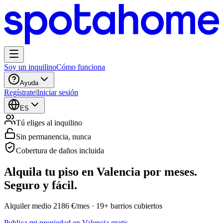
Soy un inquilino
Cómo funciona
Ayuda
Regístrate
|
Iniciar sesión
ES
Tú eliges al inquilino
Sin permanencia, nunca
Cobertura de daños incluida
Alquila tu piso en Valencia por meses.
Seguro y fácil.
Alquiler medio 2186 €/mes · 19+ barrios cubiertos
Publica mi propiedad en Valencia gratis