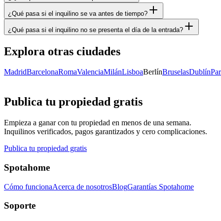
¿Qué pasa si el inquilino se va antes de tiempo?
¿Qué pasa si el inquilino no se presenta el día de la entrada?
Explora otras ciudades
Madrid
Barcelona
Roma
Valencia
Milán
Lisboa
Berlín
Bruselas
Dublín
Par
Publica tu propiedad gratis
Empieza a ganar con tu propiedad en menos de una semana.
Inquilinos verificados, pagos garantizados y cero complicaciones.
Publica tu propiedad gratis
Spotahome
Cómo funciona
Acerca de nosotros
Blog
Garantías Spotahome
Soporte