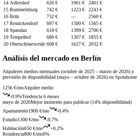
14
Adlershof
626 €
1961 €
2401 €
15
Rummelsburg
742 €
1223 €
2243 €
16
Britz
732 €
—
2560 €
17
Reinickendorf
697 €
1500 €
1565 €
18
Spandau
618 €
1399 €
2706 €
19
Tempelhof
686 €
1307 €
1855 €
20
Oberschöneweide
668 €
1627 €
2032 €
Análisis del mercado en Berlín
Alquileres medios mensuales (octubre de 2025 – marzo de 2026) y
previsión de disponibilidad (mayo – octubre de 2026) en Spotahome
1256 €
/mo
Alquiler medio
-0.9
%
Tendencia 6 meses
mayo de 2026
Mejor momento para publicar (14% disponibilidad)
Apartamento
1900 €
/mo
-0.4
%
Estudio
1300 €
/mo
-0.7
%
Habitación
650 €
/mo
+
0.2
%
Residencia
800 €
/mo
0%