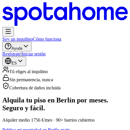
Soy un inquilino
Cómo funciona
Ayuda
Regístrate
|
Iniciar sesión
ES
Tú eliges al inquilino
Sin permanencia, nunca
Cobertura de daños incluida
Alquila tu piso en Berlín por meses.
Seguro y fácil.
Alquiler medio 1756 €/mes · 90+ barrios cubiertos
Publica mi propiedad en Berlín gratis