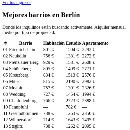
Ver tus ingresos
Mejores barrios en Berlín
Donde los inquilinos están buscando activamente. Alquiler mensual
medio por tipo de propiedad.
#
Barrio
Habitación
Estudio
Apartamento
01
Friedrichshain
801 €
1504 €
2292 €
02
Neukölln
756 €
1381 €
2272 €
03
Prenzlauer Berg
929 €
1581 €
2608 €
04
Schöneberg
805 €
1499 €
2771 €
05
Kreuzberg
834 €
1513 €
2576 €
06
Mitte
815 €
2190 €
2982 €
07
Moabit
757 €
1391 €
2326 €
08
Wedding
727 €
1454 €
1994 €
09
Charlottenburg
766 €
2723 €
2388 €
10
Fennpfuhl
—
782 €
—
11
Gesundbrunnen
738 €
1263 €
2350 €
12
Wilmersdorf
714 €
1643 €
2495 €
13
Steglitz
738 €
1262 €
2095 €