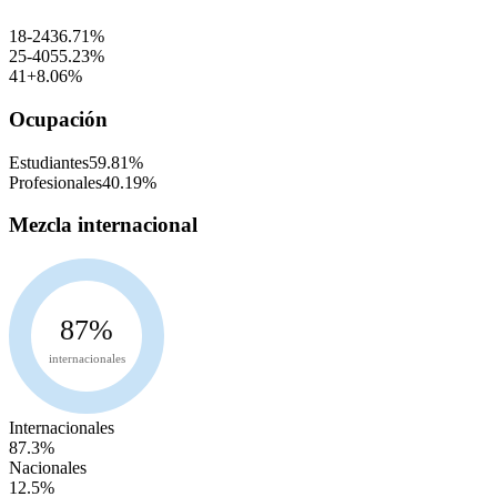
18-24
36.71
%
25-40
55.23
%
41+
8.06
%
Ocupación
Estudiantes
59.81
%
Profesionales
40.19
%
Mezcla internacional
87
%
internacionales
Internacionales
87.3
%
Nacionales
12.5
%