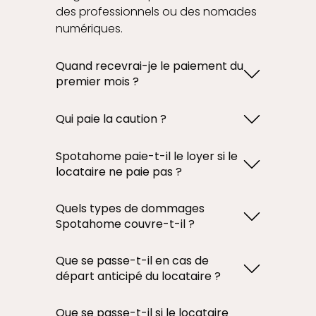
des professionnels ou des nomades
numériques.
Quand recevrai-je le paiement du
premier mois ?
48 heures après la date d'arrivée du
locataire, par virement SEPA sur le
Qui paie la caution ?
compte que vous indiquez ; nous
Le locataire vous la verse
vous aiderons à vous inscrire sur
directement le jour du check-in, en
Spotahome paie-t-il le loyer si le
Stripe.
espèces ou par virement bancaire.
locataire ne paie pas ?
Spotahome ne s'occupe pas des
Oui, Spotahome avance le paiement
cautions.
mensuel au propriétaire même si le
Quels types de dommages
locataire n'a pas payé, de la date
Spotahome couvre-t-il ?
d'arrivée à la date de départ, avec
Spotahome couvre les dommages
une couverture maximale de 12 mois
matériels directs causés par le
Que se passe-t-il en cas de
(y compris le dépôt de garantie).
locataire ou ses invités aux objets
départ anticipé du locataire ?
figurant dans l'inventaire officiel de
Si le locataire quitte le logement
la propriété :
sans respecter le préavis de 30 jours
Que se passe-t-il si le locataire